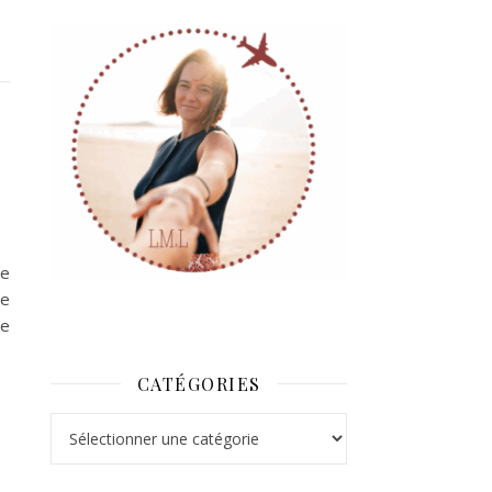
e
re
de
de
CATÉGORIES
Catégories