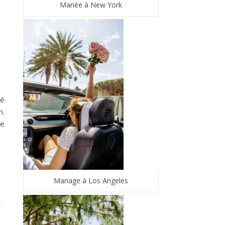
Mariée à New York
té
n.
le
Mariage à Los Angeles