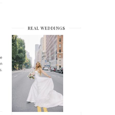
REAL WEDDINGS
te
on
s.