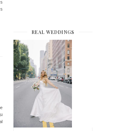
us
es
REAL WEDDINGS
he
si
al