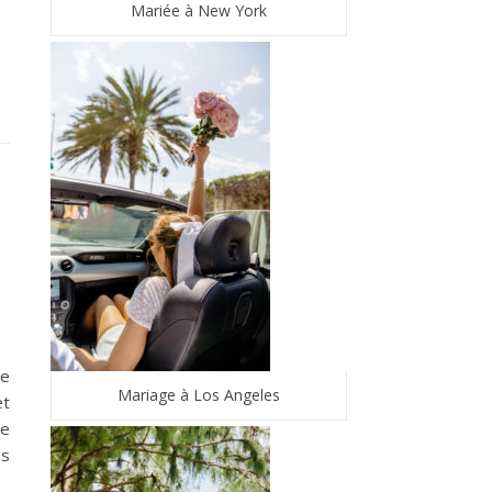
Mariée à New York
re
Mariage à Los Angeles
et
ce
us