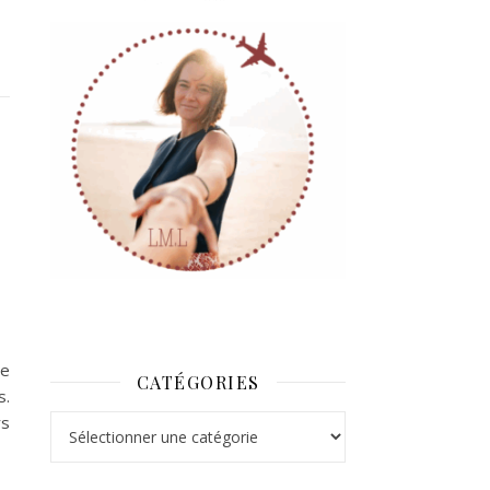
re
CATÉGORIES
s.
rs
Catégories