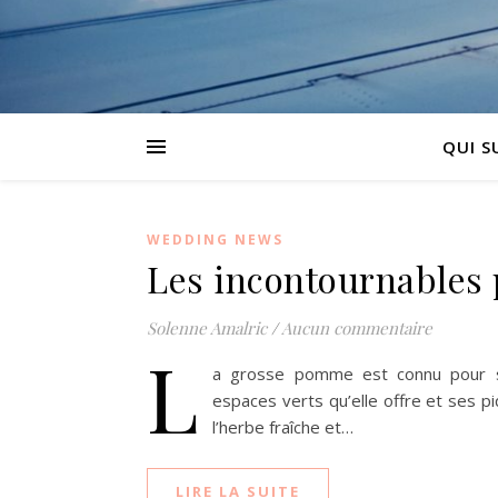
QUI SU
WEDDING NEWS
Les incontournables
Solenne Amalric
/
Aucun commentaire
L
a grosse pomme est connu pour ses
espaces verts qu’elle offre et ses 
l’herbe fraîche et…
LIRE LA SUITE